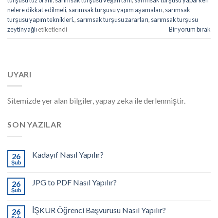
nelere dikkat edilmeli
,
sarımsak turşusu yapım aşamaları
,
sarımsak
turşusu yapım teknikleri.
,
sarımsak turşusu zararları
,
sarımsak turşusu
zeytinyağlı
etiketlendi
Bir yorum bırak
UYARI
Sitemizde yer alan bilgiler, yapay zeka ile derlenmiştir.
SON YAZILAR
Kadayıf Nasıl Yapılır?
26
Şub
JPG to PDF Nasıl Yapılır?
26
Şub
İŞKUR Öğrenci Başvurusu Nasıl Yapılır?
26
Şub