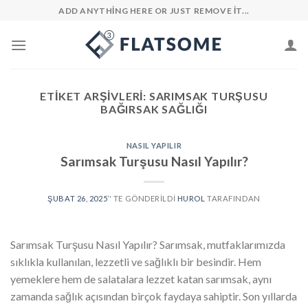
Skip
ADD ANYTHING HERE OR JUST REMOVE IT...
to
content
ETIKET ARŞIVLERI:
SARIMSAK TURŞUSU
BAĞIRSAK SAĞLIĞI
NASIL YAPILIR
Sarımsak Turşusu Nasıl Yapılır?
ŞUBAT 26, 2025
’' TE GÖNDERILDI
HUROL
TARAFINDAN
Sarımsak Turşusu Nasıl Yapılır? Sarımsak, mutfaklarımızda
sıklıkla kullanılan, lezzetli ve sağlıklı bir besindir. Hem
yemeklere hem de salatalara lezzet katan sarımsak, aynı
zamanda sağlık açısından birçok faydaya sahiptir. Son yıllarda