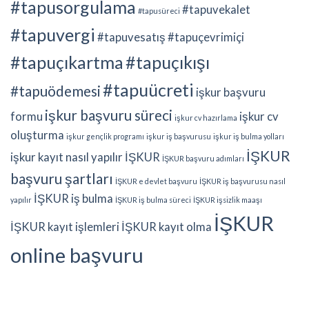
#tapusorgulama
#tapuvekalet
#tapusüreci
#tapuvergi
#tapuvesatış
#tapuçevrimiçi
#tapuçıkartma
#tapuçıkışı
#tapuücreti
#tapuödemesi
işkur başvuru
işkur başvuru süreci
formu
işkur cv
işkur cv hazırlama
oluşturma
işkur gençlik programı
işkur iş başvurusu
işkur iş bulma yolları
İŞKUR
işkur kayıt nasıl yapılır
İŞKUR
İŞKUR başvuru adımları
başvuru şartları
İŞKUR e devlet başvuru
İŞKUR iş başvurusu nasıl
İŞKUR iş bulma
yapılır
İŞKUR iş bulma süreci
İŞKUR işsizlik maaşı
İŞKUR
İŞKUR kayıt işlemleri
İŞKUR kayıt olma
online başvuru