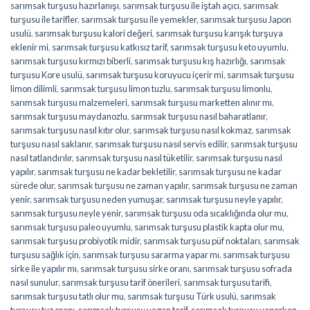
sarımsak turşusu hazırlanışı
,
sarımsak turşusu ile iştah açıcı
,
sarımsak
turşusu ile tarifler
,
sarımsak turşusu ile yemekler
,
sarımsak turşusu Japon
usulü
,
sarımsak turşusu kalori değeri
,
sarımsak turşusu karışık turşuya
eklenir mi
,
sarımsak turşusu katkısız tarif
,
sarımsak turşusu keto uyumlu
,
sarımsak turşusu kırmızı biberli
,
sarımsak turşusu kış hazırlığı
,
sarımsak
turşusu Kore usulü
,
sarımsak turşusu koruyucu içerir mi
,
sarımsak turşusu
limon dilimli
,
sarımsak turşusu limon tuzlu
,
sarımsak turşusu limonlu
,
sarımsak turşusu malzemeleri
,
sarımsak turşusu marketten alınır mı
,
sarımsak turşusu maydanozlu
,
sarımsak turşusu nasıl baharatlanır
,
sarımsak turşusu nasıl kıtır olur
,
sarımsak turşusu nasıl kokmaz
,
sarımsak
turşusu nasıl saklanır
,
sarımsak turşusu nasıl servis edilir
,
sarımsak turşusu
nasıl tatlandırılır
,
sarımsak turşusu nasıl tüketilir
,
sarımsak turşusu nasıl
yapılır
,
sarımsak turşusu ne kadar bekletilir
,
sarımsak turşusu ne kadar
sürede olur
,
sarımsak turşusu ne zaman yapılır
,
sarımsak turşusu ne zaman
yenir
,
sarımsak turşusu neden yumuşar
,
sarımsak turşusu neyle yapılır
,
sarımsak turşusu neyle yenir
,
sarımsak turşusu oda sıcaklığında olur mu
,
sarımsak turşusu paleo uyumlu
,
sarımsak turşusu plastik kapta olur mu
,
sarımsak turşusu probiyotik midir
,
sarımsak turşusu püf noktaları
,
sarımsak
turşusu sağlık için
,
sarımsak turşusu sararma yapar mı
,
sarımsak turşusu
sirke ile yapılır mı
,
sarımsak turşusu sirke oranı
,
sarımsak turşusu sofrada
nasıl sunulur
,
sarımsak turşusu tarif önerileri
,
sarımsak turşusu tarifi
,
sarımsak turşusu tatlı olur mu
,
sarımsak turşusu Türk usulü
,
sarımsak
turşusu tuz oranı
,
sarımsak turşusu vegan tarif
,
sarımsak turşusu yaparken