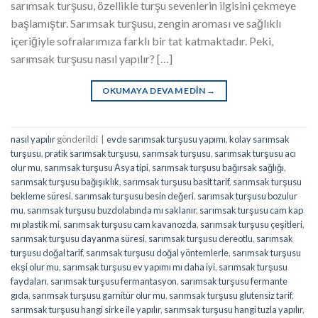
sarımsak turşusu, özellikle turşu sevenlerin ilgisini çekmeye
başlamıştır. Sarımsak turşusu, zengin aroması ve sağlıklı
içeriğiyle sofralarımıza farklı bir tat katmaktadır. Peki,
sarımsak turşusu nasıl yapılır? […]
OKUMAYA DEVAM EDIN
→
nasıl yapılır
gönderildi
|
evde sarımsak turşusu yapımı
,
kolay sarımsak
turşusu
,
pratik sarımsak turşusu
,
sarımsak turşusu
,
sarımsak turşusu acı
olur mu
,
sarımsak turşusu Asya tipi
,
sarımsak turşusu bağırsak sağlığı
,
sarımsak turşusu bağışıklık
,
sarımsak turşusu basit tarif
,
sarımsak turşusu
bekleme süresi
,
sarımsak turşusu besin değeri
,
sarımsak turşusu bozulur
mu
,
sarımsak turşusu buzdolabında mı saklanır
,
sarımsak turşusu cam kap
mı plastik mi
,
sarımsak turşusu cam kavanozda
,
sarımsak turşusu çeşitleri
,
sarımsak turşusu dayanma süresi
,
sarımsak turşusu dereotlu
,
sarımsak
turşusu doğal tarif
,
sarımsak turşusu doğal yöntemlerle
,
sarımsak turşusu
ekşi olur mu
,
sarımsak turşusu ev yapımı mı daha iyi
,
sarımsak turşusu
faydaları
,
sarımsak turşusu fermantasyon
,
sarımsak turşusu fermante
gıda
,
sarımsak turşusu garnitür olur mu
,
sarımsak turşusu glutensiz tarif
,
sarımsak turşusu hangi sirke ile yapılır
,
sarımsak turşusu hangi tuzla yapılır
,